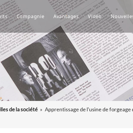
its
Compagnie
Avantages
Vidéo
Nouvelle
de godet
À propos de nous
R&D
Nouve
d'excavatrice
Culture
Production
Proje
teur de dents de godet
FAQ
Service
 accessoires d'excavatrice
les de la société
»
Apprentissage de l'usine de forgeage 