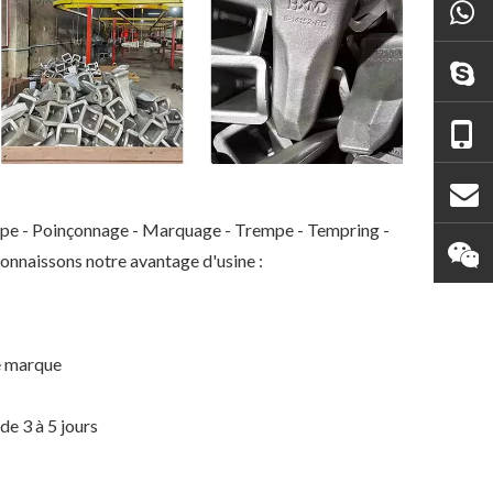
oupe - Poinçonnage - Marquage - Trempe - Tempring -
onnaissons notre avantage d'usine :
D8N Cat
Boulons et écrous à haute
Dents de godet forgé
e marque
ée
résistance personnalisés en
1U3452TL
acier allié
de 3 à 5 jours