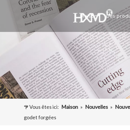
Maison
Des produ
Dents 
Godet 
Adapta
Autres
Vous êtes ici:
Maison
»
Nouvelles
»
Nouvel
godet forgées