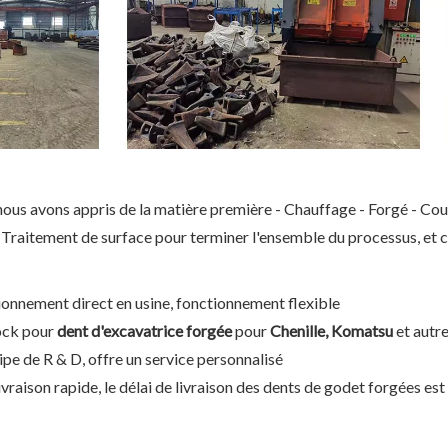
 nous avons appris de la matière première - Chauffage - Forgé - C
 Traitement de surface pour terminer l'ensemble du processus, et c
onnement direct en usine, fonctionnement flexible
 2713-1217,
Goupille de dent 6y3228 et
Galet de chenille 
ock pour
dent d'excavatrice forgée
pour
Chenille, Komatsu
et autr
 pour Doosan
dispositif de retenue
Galet de but
ipe de R & D, offre un service personnalisé
20
8e6259 pour dent de godet
ivraison rapide, le délai de livraison des dents de godet forgées est 
6Y3222