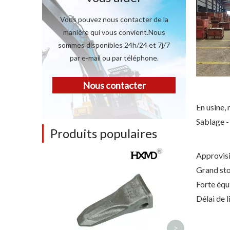
Vous pouvez nous contacter de la
manière qui vous convient.Nous
sommes disponibles 24h/24 et 7j/7
par e-mail ou par téléphone.
Nous contacter
En usine,
Sablage -
Produits populaires
Approvisi
Forgeage d'or
Grand st
pointe de dent
Forte équ
DH2
Délai de l
<
>