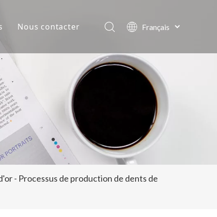
s
Nous contacter
Français
Português
lles de la société
Español
Pусский
ts
العربية
English
d'or - Processus de production de dents de